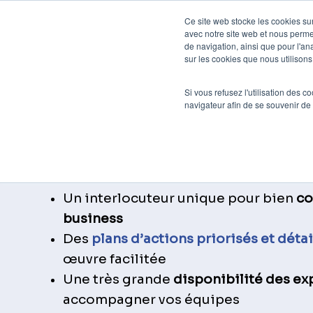
Skip
Ce site web stocke les cookies sur
to
avec notre site web et nous perme
Agenc
de navigation, ainsi que pour l'ana
main
sur les cookies que nous utilisons,
content
Si vous refusez l'utilisation des c
navigateur afin de se souvenir de
Une agence spécialis
Des
consultants seniors
de 6 à 20 an
Un interlocuteur unique pour bien
co
business
Des
plans d’actions priorisés et détai
œuvre facilitée
Une très grande
disponibilité des ex
accompagner vos équipes