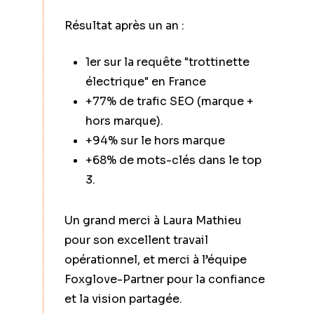
Résultat après un an :
Aug
posi
1er sur la requête "trottinette
page
électrique" en France
Amél
+77% de trafic SEO (marque +
sou
hors marque).
Meil
+94% sur le hors marque
(poi
+68% de mots-clés dans le top
Appr
3.
équ
Un grand merci à Laura Mathieu
pour son excellent travail
opérationnel, et merci à l’équipe
Foxglove-Partner pour la confiance
et la vision partagée.