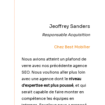
Jeoffrey Sanders
Responsable Acquisition
Chez Best Mobilier
Nous avions atteint un plafond de
Nous av
verre avec nos précédente agence
refonte
SEO. Nous voulions aller plus loin
les redi
avec une agence dont le
niveau
le conte
d'expertise est plus poussé
, et qui
sur le 
serait capable de faire monter en
nous s
compétence les équipes en
Foxglo