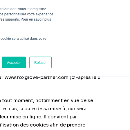
manière dont vous interagissez
 de personnaliser votre expérience
Pré-Audit Gratuit
Contact
tres supports. Pour en savoir plus
l cookie sera utilisé dans votre
ITE WWW.FOXGLOVE-
Accepter
Refuser
u Site utilise et protège les informations
e :
www.foxglove-partner.com
(ci-après le «
e à tout moment, notamment en vue de se
el cas, la date de sa mise à jour sera
eur mise en ligne. Il convient par
ilisation des cookies afin de prendre