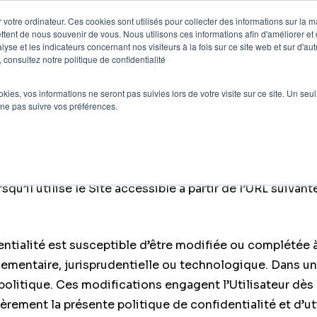
 votre ordinateur. Ces cookies sont utilisés pour collecter des informations sur la 
ttent de nous souvenir de vous. Nous utilisons ces informations afin d'améliorer et
e
Nos clients
Nos prestations
Blog
lyse et les indicateurs concernant nos visiteurs à la fois sur ce site web et sur d'au
 consultez notre politique de confidentialité
ookies, vos informations ne seront pas suivies lors de votre visite sur ce site. Un seu
DENTIALITÉ RELATIVE AU S
 ne pas suivre vos préférences.
nit et vous informe de la manière dont le Propriétaire d
squ’il utilise le Site accessible à partir de l’URL suivant
dentialité est susceptible d’être modifiée ou complété
ementaire, jurisprudentielle ou technologique. Dans un t
politique. Ces modifications engagent l’Utilisateur dès l
èrement la présente politique de confidentialité et d’ut