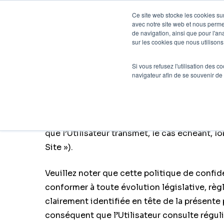
Skip
Ce site web stocke les cookies sur
to
avec notre site web et nous perme
Agenc
de navigation, ainsi que pour l'ana
main
sur les cookies que nous utilisons,
content
Si vous refusez l'utilisation des c
POLITIQUE DE CONFI
navigateur afin de se souvenir de
PARTNER.COM
La présente politique de confidentialité défi
que l’Utilisateur transmet, le cas échéant, lor
Site »).
Veuillez noter que cette politique de confi
conformer à toute évolution législative, règl
clairement identifiée en tête de la présente 
conséquent que l’Utilisateur consulte réguli