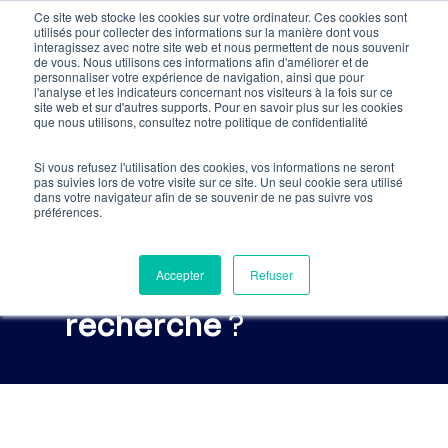
Skip
Ce site web stocke les cookies sur votre ordinateur. Ces cookies sont
utilisés pour collecter des informations sur la manière dont vous
to
interagissez avec notre site web et nous permettent de nous souvenir
de vous. Nous utilisons ces informations afin d'améliorer et de
main
personnaliser votre expérience de navigation, ainsi que pour
l'analyse et les indicateurs concernant nos visiteurs à la fois sur ce
content
site web et sur d'autres supports. Pour en savoir plus sur les cookies
que nous utilisons, consultez notre politique de confidentialité
Quel
mix
Si vous refusez l'utilisation des cookies, vos informations ne seront
marketing
pour
augment
pas suivies lors de votre visite sur ce site. Un seul cookie sera utilisé
dans votre navigateur afin de se souvenir de ne pas suivre vos
votre part de
préférences.
voix
dans
les
Accepter
Refuser
résultats de
recherche
?