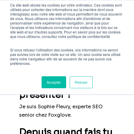
Skip
Ce site web stocke les cookies sur votre ordinateur. Ces cookies sont
utilisés pour collecter des informations sur la manière dont vous
to
interagissez avec notre site web et nous permettent de nous souvenir
de vous. Nous utilisons ces informations afin d'améliorer et de
main
personnaliser votre expérience de navigation, ainsi que pour
l'analyse et les indicateurs concernant nos visiteurs à la fois sur ce
content
site web et sur d'autres supports. Pour en savoir plus sur les cookies
que nous utilisons, consultez notre politique de confidentialité
L'interview de Sophie,
experte SEO senior
Si vous refusez l'utilisation des cookies, vos informations ne seront
pas suivies lors de votre visite sur ce site. Un seul cookie sera utilisé
dans votre navigateur afin de se souvenir de ne pas suivre vos
préférences.
Peux tu te
Accepter
Refuser
présenter ?
Je suis Sophie Fleury, experte SEO
senior chez Foxglove.
Depuis quand fais tu