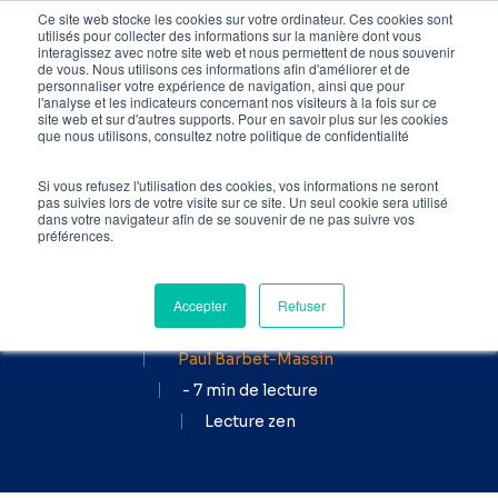
Skip
Ce site web stocke les cookies sur votre ordinateur. Ces cookies sont
utilisés pour collecter des informations sur la manière dont vous
to
interagissez avec notre site web et nous permettent de nous souvenir
de vous. Nous utilisons ces informations afin d'améliorer et de
main
personnaliser votre expérience de navigation, ainsi que pour
l'analyse et les indicateurs concernant nos visiteurs à la fois sur ce
content
site web et sur d'autres supports. Pour en savoir plus sur les cookies
Accueil
»
Blog SEO
»
que nous utilisons, consultez notre politique de confidentialité
Analyse de logs : C’est quoi ?
Comment faire ?
Si vous refusez l'utilisation des cookies, vos informations ne seront
pas suivies lors de votre visite sur ce site. Un seul cookie sera utilisé
dans votre navigateur afin de se souvenir de ne pas suivre vos
Analyse de logs : C'est
préférences.
quoi ? Comment faire ?
Accepter
Refuser
Publié le
par
19 août 2024
Paul Barbet-Massin
- 7 min de lecture
Lecture zen