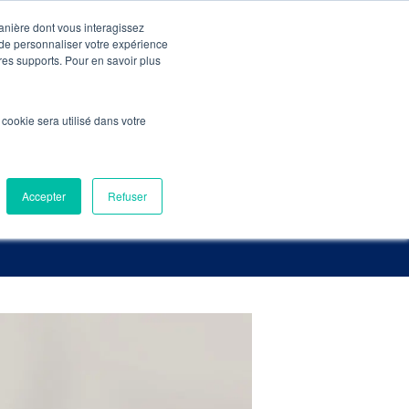
manière dont vous interagissez
 de personnaliser votre expérience
Pré-Audit Gratuit
Contact
tres supports. Pour en savoir plus
erche – Liste 2022
l cookie sera utilisé dans votre
erche 2022
Accepter
Refuser
ture