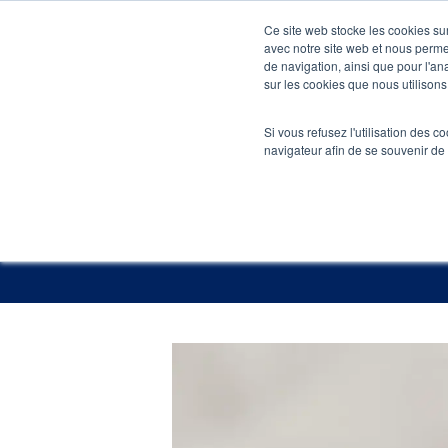
Skip
Ce site web stocke les cookies sur
to
avec notre site web et nous perme
Agenc
de navigation, ainsi que pour l'ana
main
sur les cookies que nous utilisons,
content
Accueil
»
Blog 
Si vous refusez l'utilisation des c
navigateur afin de se souvenir de
Les meill
Publié