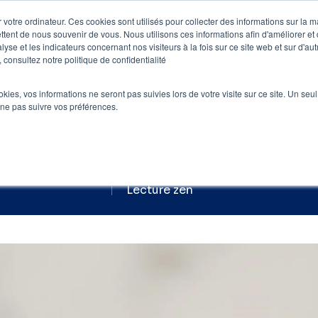
 votre ordinateur. Ces cookies sont utilisés pour collecter des informations sur la 
ttent de nous souvenir de vous. Nous utilisons ces informations afin d'améliorer et
e
Nos clients
Nos prestations
Blog
lyse et les indicateurs concernant nos visiteurs à la fois sur ce site web et sur d'au
 consultez notre politique de confidentialité
SEO
»
Top 20 des meilleurs moteurs de rech
ookies, vos informations ne seront pas suivies lors de votre visite sur ce site. Un seu
 ne pas suivre vos préférences.
eurs moteurs de rech
 le
30 avril 2026
par
Foxglove
- 10 min de lec
Lecture zen