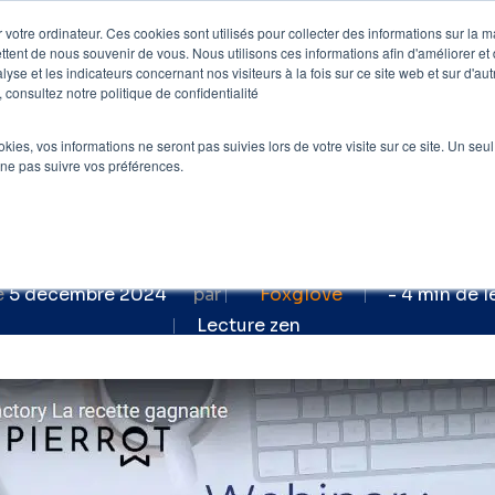
 votre ordinateur. Ces cookies sont utilisés pour collecter des informations sur la 
ttent de nous souvenir de vous. Nous utilisons ces informations afin d'améliorer et
e
Nos clients
Nos prestations
Blog
lyse et les indicateurs concernant nos visiteurs à la fois sur ce site web et sur d'au
 consultez notre politique de confidentialité
 SEO
»
Webinar SEO : SEO & Content Factory 
ookies, vos informations ne seront pas suivies lors de votre visite sur ce site. Un seu
nt Factory : la rec
 ne pas suivre vos préférences.
(Foxglove x Pierrot)
e
5 décembre 2024
par
Foxglove
- 4 min de l
Lecture zen