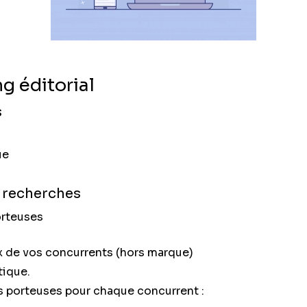
g éditorial
s
ue
 recherches
orteuses
x de vos concurrents (hors marque)
tique.
s porteuses pour chaque concurrent :