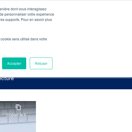
manière dont vous interagissez
 de personnaliser votre expérience
Pré-Audit Gratuit
Contact
tres supports. Pour en savoir plus
: la recette gagnante !
l cookie sera utilisé dans votre
ette gagnante
Accepter
Refuser
ecture