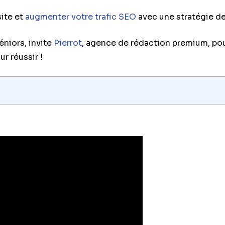
ite et
augmenter votre trafic SEO
avec une stratégie de
niors, invite
Pierrot
, agence de rédaction premium, pou
r réussir !