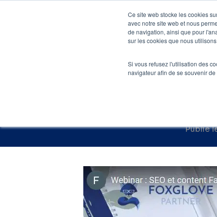
Skip
Ce site web stocke les cookies sur
to
avec notre site web et nous perme
Agenc
de navigation, ainsi que pour l'ana
main
sur les cookies que nous utilisons,
Accueil
»
Webinar
content
Si vous refusez l'utilisation des c
SEO et Conte
navigateur afin de se souvenir de
Publié l