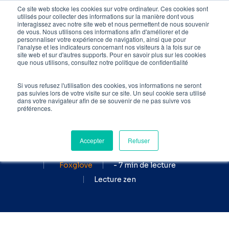
Skip
Ce site web stocke les cookies sur votre ordinateur. Ces cookies sont
utilisés pour collecter des informations sur la manière dont vous
to
interagissez avec notre site web et nous permettent de nous souvenir
de vous. Nous utilisons ces informations afin d'améliorer et de
main
personnaliser votre expérience de navigation, ainsi que pour
l'analyse et les indicateurs concernant nos visiteurs à la fois sur ce
content
site web et sur d'autres supports. Pour en savoir plus sur les cookies
Accueil
»
Blog SEO
»
La
que nous utilisons, consultez notre politique de confidentialité
balise Title et son importance
pour l’optimisation SEO
Si vous refusez l'utilisation des cookies, vos informations ne seront
pas suivies lors de votre visite sur ce site. Un seul cookie sera utilisé
dans votre navigateur afin de se souvenir de ne pas suivre vos
La balise title, une notion
préférences.
clé en SEO
Accepter
Refuser
Publié le
par
22 mai 2024
Foxglove
- 7 min de lecture
Lecture zen