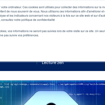
 votre ordinateur. Ces cookies sont utilisés pour collecter des informations sur la 
ttent de nous souvenir de vous. Nous utilisons ces informations afin d'améliorer et
e
Nos clients
Nos prestations
Blog
lyse et les indicateurs concernant nos visiteurs à la fois sur ce site web et sur d'au
 consultez notre politique de confidentialité
 SEO
»
La balise H1 et son importance pour 
ookies, vos informations ne seront pas suivies lors de votre visite sur ce site. Un seu
 ne pas suivre vos préférences.
tance de la balise H
é le
22 mai 2024
par
Foxglove
- 5 min de lec
Lecture zen