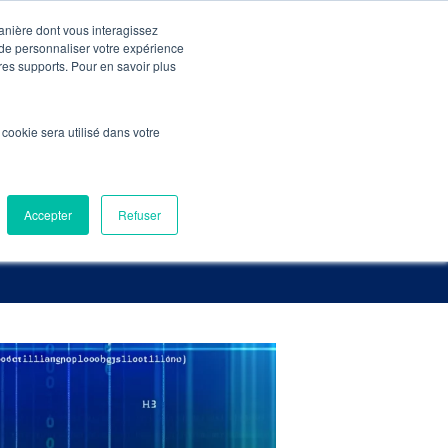
manière dont vous interagissez
 de personnaliser votre expérience
Pré-Audit Gratuit
Contact
tres supports. Pour en savoir plus
l’optimisation SEO
l cookie sera utilisé dans votre
1 en SEO
Accepter
Refuser
ture