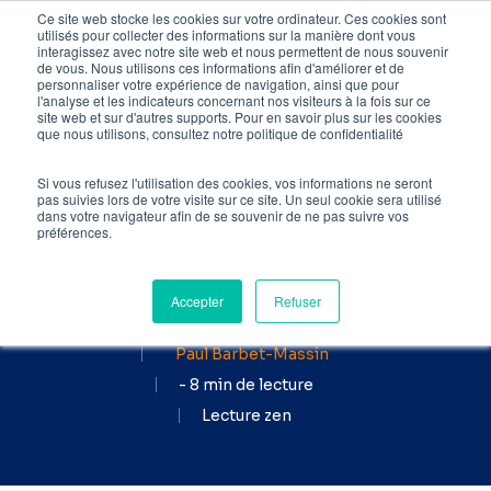
Skip
Ce site web stocke les cookies sur votre ordinateur. Ces cookies sont
utilisés pour collecter des informations sur la manière dont vous
to
interagissez avec notre site web et nous permettent de nous souvenir
de vous. Nous utilisons ces informations afin d'améliorer et de
main
personnaliser votre expérience de navigation, ainsi que pour
l'analyse et les indicateurs concernant nos visiteurs à la fois sur ce
content
site web et sur d'autres supports. Pour en savoir plus sur les cookies
Accueil
»
Blog SEO
»
Black
que nous utilisons, consultez notre politique de confidentialité
hat SEO : C’est quoi ? Quels
sont les risques ?
Si vous refusez l'utilisation des cookies, vos informations ne seront
pas suivies lors de votre visite sur ce site. Un seul cookie sera utilisé
dans votre navigateur afin de se souvenir de ne pas suivre vos
Black hat SEO : C'est quoi
préférences.
? Quels sont les risques ?
Accepter
Refuser
Publié le
par
22 mai 2024
Paul Barbet-Massin
- 8 min de lecture
Lecture zen