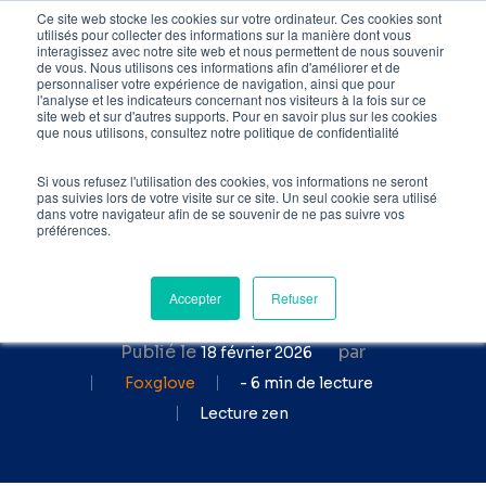
Skip
Ce site web stocke les cookies sur votre ordinateur. Ces cookies sont
utilisés pour collecter des informations sur la manière dont vous
to
interagissez avec notre site web et nous permettent de nous souvenir
de vous. Nous utilisons ces informations afin d'améliorer et de
main
personnaliser votre expérience de navigation, ainsi que pour
l'analyse et les indicateurs concernant nos visiteurs à la fois sur ce
content
site web et sur d'autres supports. Pour en savoir plus sur les cookies
Accueil
»
Blog SEO
»
Dois-
que nous utilisons, consultez notre politique de confidentialité
je changer d’agence SEO ? 5
points de contrôle à vérifier !
Si vous refusez l'utilisation des cookies, vos informations ne seront
pas suivies lors de votre visite sur ce site. Un seul cookie sera utilisé
dans votre navigateur afin de se souvenir de ne pas suivre vos
Dois-je changer d'agence
préférences.
SEO ? Voici 5 points de
contrôle pour vérifier ça !
Accepter
Refuser
Publié le
par
18 février 2026
Foxglove
- 6 min de lecture
Lecture zen