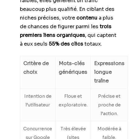
faibles, elles génèrent un trafic
beaucoup plus qualifié. En ciblant des
niches précises, votre
contenu
a plus
de chances de figurer parmi les
trois
premiers liens organiques
, qui captent
à eux seuls
55% des clics
totaux.
Critère de
Mots-clés
Expressions
choix
génériques
longue
traîne
Intention de
Floue et
Précise et
l’utilisateur
exploratoire.
proche de
l’action.
Concurrence
Très élevée
Modérée à
sur Google
(sites
faible.