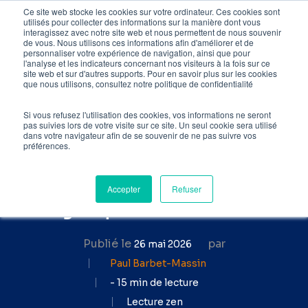
Skip
Ce site web stocke les cookies sur votre ordinateur. Ces cookies sont
utilisés pour collecter des informations sur la manière dont vous
to
interagissez avec notre site web et nous permettent de nous souvenir
de vous. Nous utilisons ces informations afin d'améliorer et de
main
personnaliser votre expérience de navigation, ainsi que pour
l'analyse et les indicateurs concernant nos visiteurs à la fois sur ce
content
site web et sur d'autres supports. Pour en savoir plus sur les cookies
Accueil
»
Blog SEO
»
que nous utilisons, consultez notre politique de confidentialité
Contenu SEO : 10 astuces pour
rédiger un texte optimisé
Si vous refusez l'utilisation des cookies, vos informations ne seront
pas suivies lors de votre visite sur ce site. Un seul cookie sera utilisé
dans votre navigateur afin de se souvenir de ne pas suivre vos
Comment écrire un
préférences.
contenu SEO Friendly pour
booster votre trafic
Accepter
Refuser
organique ?
Publié le
par
26 mai 2026
Paul Barbet-Massin
- 15 min de lecture
Lecture zen