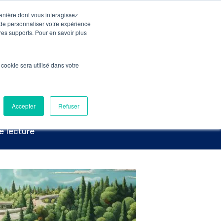
manière dont vous interagissez
 de personnaliser votre expérience
Pré-Audit Gratuit
Contact
tres supports. Pour en savoir plus
elle choisir et quand ?
l cookie sera utilisé dans votre
02 : laquelle
Accepter
Refuser
e lecture