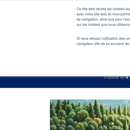
Skip
Ce site web stocke les cookies sur
to
avec notre site web et nous perme
Agenc
de navigation, ainsi que pour l'ana
main
sur les cookies que nous utilisons,
Accueil
»
Blog SEO
content
Si vous refusez l'utilisation des c
Redirection 
navigateur afin de se souvenir de
Publié le
4 