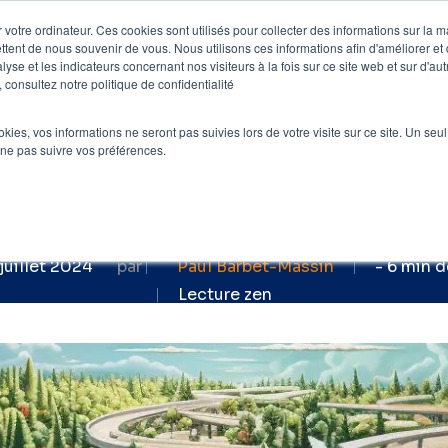
 votre ordinateur. Ces cookies sont utilisés pour collecter des informations sur la 
ttent de nous souvenir de vous. Nous utilisons ces informations afin d'améliorer et
e
Nos clients
Nos prestations
Blog
lyse et les indicateurs concernant nos visiteurs à la fois sur ce site web et sur d'au
 consultez notre politique de confidentialité
»
Redirection 301 ou redirection 302 : laqu
ookies, vos informations ne seront pas suivies lors de votre visite sur ce site. Un seu
301 ou redirection 3
 ne pas suivre vos préférences.
choisir et quand ?
juillet 2024
par
Paul Barbet-Massin
- 6 min d
Lecture zen