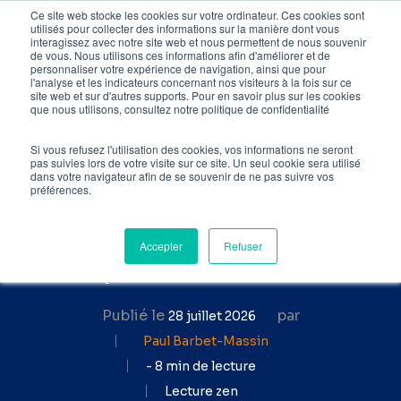
Skip
Ce site web stocke les cookies sur votre ordinateur. Ces cookies sont
utilisés pour collecter des informations sur la manière dont vous
to
interagissez avec notre site web et nous permettent de nous souvenir
de vous. Nous utilisons ces informations afin d'améliorer et de
main
personnaliser votre expérience de navigation, ainsi que pour
l'analyse et les indicateurs concernant nos visiteurs à la fois sur ce
content
site web et sur d'autres supports. Pour en savoir plus sur les cookies
Accueil
»
Blog SEO
»
que nous utilisons, consultez notre politique de confidentialité
Pourquoi mettre à jour les
pages de votre site est bon
Si vous refusez l'utilisation des cookies, vos informations ne seront
pas suivies lors de votre visite sur ce site. Un seul cookie sera utilisé
pour votre SEO
dans votre navigateur afin de se souvenir de ne pas suivre vos
préférences.
Pourquoi mettre à jour les
pages de votre site est
Accepter
Refuser
bon pour votre SEO
Publié le
par
28 juillet 2026
Paul Barbet-Massin
- 8 min de lecture
Lecture zen