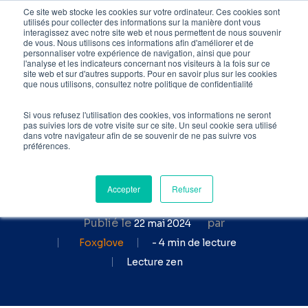
Skip
Ce site web stocke les cookies sur votre ordinateur. Ces cookies sont
utilisés pour collecter des informations sur la manière dont vous
to
interagissez avec notre site web et nous permettent de nous souvenir
de vous. Nous utilisons ces informations afin d'améliorer et de
main
personnaliser votre expérience de navigation, ainsi que pour
l'analyse et les indicateurs concernant nos visiteurs à la fois sur ce
content
site web et sur d'autres supports. Pour en savoir plus sur les cookies
Accueil
»
Veille SEO
»
BERT,
que nous utilisons, consultez notre politique de confidentialité
nouvelle mise à jour de
l’algorithme de Google
Si vous refusez l'utilisation des cookies, vos informations ne seront
pas suivies lors de votre visite sur ce site. Un seul cookie sera utilisé
dans votre navigateur afin de se souvenir de ne pas suivre vos
BERT, nouvelle mise à jour
préférences.
de l’algorithme Google
est déployée en France
Accepter
Refuser
Publié le
par
22 mai 2024
Foxglove
- 4 min de lecture
Lecture zen