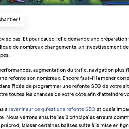
hantier !
ovise pas. Et pour cause : elle demande une préparation 
mplique de nombreux changements, un investissement de
ipes.
erformances, augmentation du trafic, navigation plus f
e une refonte son nombreux. Encore faut-il la mener cor
dans l’idée de programmer une refonte SEO de votre site
ttre toutes les chances de votre côté afin d’atteindre v
ns à
revenir sur ce qu’est une refonte SEO
et quels impac
e. Nous verrons ensuite les 8 principales erreurs commis
 préprod, laisser certaines balises suite à la mise en lign