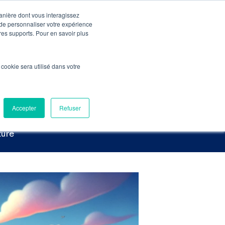
manière dont vous interagissez
 de personnaliser votre expérience
Pré-Audit Gratuit
Contact
tres supports. Pour en savoir plus
ix ! Infos & Checklist
l cookie sera utilisé dans votre
x afin de ne
EO
Accepter
Refuser
ture