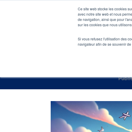
Skip
Ce site web stocke les cookies sur
to
avec notre site web et nous perme
Agenc
de navigation, ainsi que pour l'ana
main
sur les cookies que nous utilisons,
Accueil
»
Blog S
content
Si vous refusez l'utilisation des c
Les 8 erreu
navigateur afin de se souvenir de
p
Publi