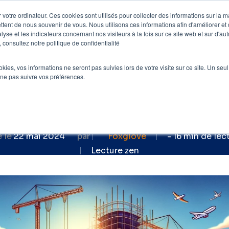
 votre ordinateur. Ces cookies sont utilisés pour collecter des informations sur la 
ttent de nous souvenir de vous. Nous utilisons ces informations afin d'améliorer et
e
Nos clients
Nos prestations
Blog
lyse et les indicateurs concernant nos visiteurs à la fois sur ce site web et sur d'au
 consultez notre politique de confidentialité
EO
»
Refonte SEO : 8 erreurs à éviter à tout pr
ookies, vos informations ne seront pas suivies lors de votre visite sur ce site. Un seu
rs à éviter à tout pri
 ne pas suivre vos préférences.
as rater sa refonte S
é le
22 mai 2024
par
Foxglove
- 16 min de lec
Lecture zen