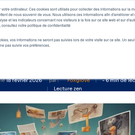
 votre ordinateur. Ces cookies sont utilisés pour collecter des informations sur la 
ttent de nous souvenir de vous. Nous utilisons ces informations afin d'améliorer et
e
Nos clients
Nos prestations
Blog
lyse et les indicateurs concernant nos visiteurs à la fois sur ce site web et sur d'au
 consultez notre politique de confidentialité
O
»
Content Marketing : la sémantique pour
ookies, vos informations ne seront pas suivies lors de votre visite sur ce site. Un seu
keting, la sémantiqu
 ne pas suivre vos préférences.
de votre SEO
 le
18 février 2026
par
Foxglove
- 6 min de le
Lecture zen