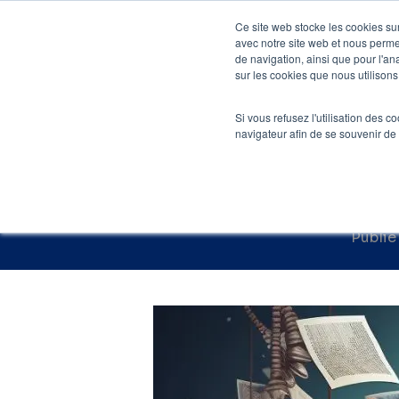
Skip
Ce site web stocke les cookies sur
to
avec notre site web et nous perme
Agenc
de navigation, ainsi que pour l'ana
main
sur les cookies que nous utilisons,
Accueil
»
Blog SE
content
Si vous refusez l'utilisation des c
Content Mar
navigateur afin de se souvenir de
Publié