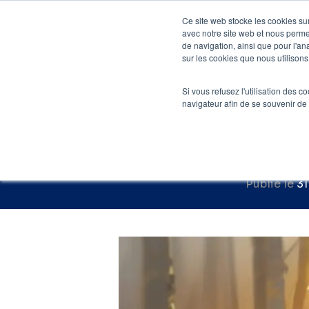
Skip
Ce site web stocke les cookies sur
to
avec notre site web et nous perme
Agenc
de navigation, ainsi que pour l'ana
main
sur les cookies que nous utilisons,
Accueil
»
Blog SEO
»
Pén
content
Si vous refusez l'utilisation des c
Pénalit
navigateur afin de se souvenir de
Comment l
Publié le
31