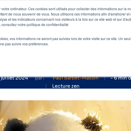
 votre ordinateur. Ces cookies sont utilisés pour collecter des informations sur la 
ttent de nous souvenir de vous. Nous utilisons ces informations afin d'améliorer et
e
Nos clients
Nos prestations
Blog
lyse et les indicateurs concernant nos visiteurs à la fois sur ce site web et sur d'au
 consultez notre politique de confidentialité
alité Google Panda : C’est quoi ? Comment l
ookies, vos informations ne seront pas suivies lors de votre visite sur ce site. Un seu
é Google Panda : C'es
 ne pas suivre vos préférences.
'éviter ? Comment e
 juillet 2024
par
Paul Barbet-Massin
- 6 min 
Lecture zen