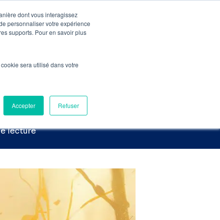
manière dont vous interagissez
 de personnaliser votre expérience
Pré-Audit Gratuit
Contact
tres supports. Pour en savoir plus
’éviter ? Comment en sortir ?
l cookie sera utilisé dans votre
t quoi ?
n sortir ?
Accepter
Refuser
de lecture